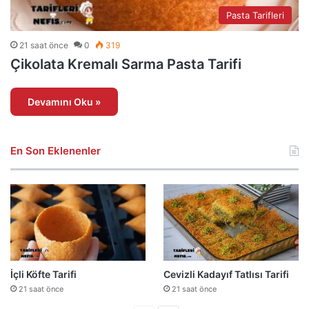
Pasta Tarifleri
21 saat önce
0
319
Çikolata Kremalı Sarma Pasta Tarifi
Devamını Oku »
En Son Eklenenler
İçli Köfte Tarifi
Cevizli Kadayıf Tatlısı Tarifi
21 saat önce
21 saat önce