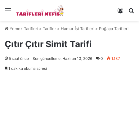
Menü
Kayıt 
Ye
Yemek Tarifleri
>
Tarifler
>
Hamur İşi Tarifleri
>
Poğaça Tarifleri
Çıtır Çıtır Simit Tarifi
5 saat önce
Son güncelleme: Haziran 13, 2026
0
1.137
1 dakika okuma süresi