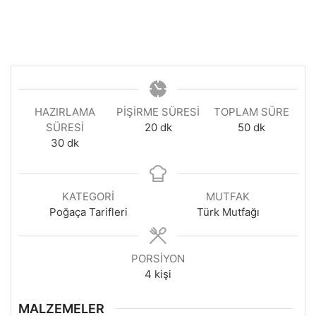
HAZIRLAMA
PIŞIRME SÜRESI
TOPLAM SÜRE
dakika
dakika
SÜRESI
20
dk
50
dk
dakika
30
dk
KATEGORI
MUTFAK
Poğaça Tarifleri
Türk Mutfağı
PORSIYON
4
kişi
MALZEMELER