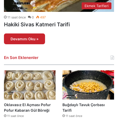
Ekmek Tarifleri
11 saat önce
0
497
Hakiki Sivas Katmeri Tarifi
Devamını Oku »
En Son Eklenenler
Oklavasız El Açması Pofur
Buğdaylı Tavuk Çorbası
Pofur Kabaran Gül Böreği
Tarifi
11 saat önce
11 saat önce