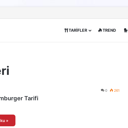
TARİFLER
TREND
ri
0
261
amburger Tarifi
ku »