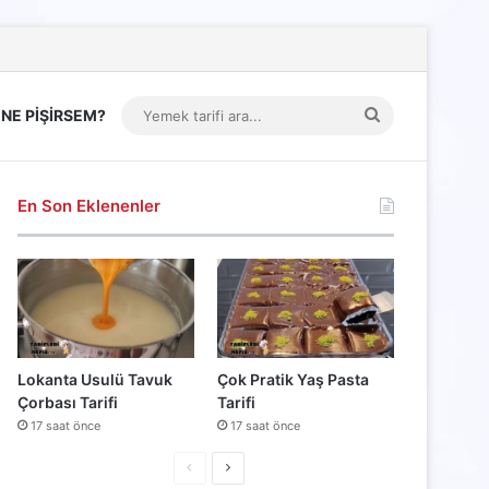
Yemek
NE PİŞİRSEM?
tarifi
ara...
En Son Eklenenler
Lokanta Usulü Tavuk
Çok Pratik Yaş Pasta
Çorbası Tarifi
Tarifi
17 saat önce
17 saat önce
Önceki
Sonraki