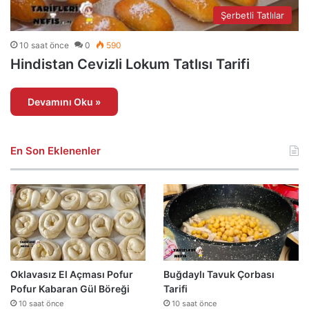
Şerbetli Tatlılar
10 saat önce
0
590
Hindistan Cevizli Lokum Tatlısı Tarifi
Devamını Oku »
En Son Eklenenler
Oklavasız El Açması Pofur
Buğdaylı Tavuk Çorbası
Pofur Kabaran Gül Böreği
Tarifi
10 saat önce
10 saat önce