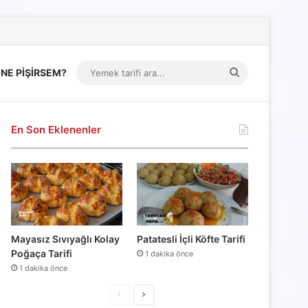
Yemek
NE PİŞİRSEM?
tarifi
ara...
En Son Eklenenler
Mayasız Sıvıyağlı Kolay
Patatesli İçli Köfte Tarifi
Poğaça Tarifi
1 dakika önce
1 dakika önce
Önceki
Sonraki