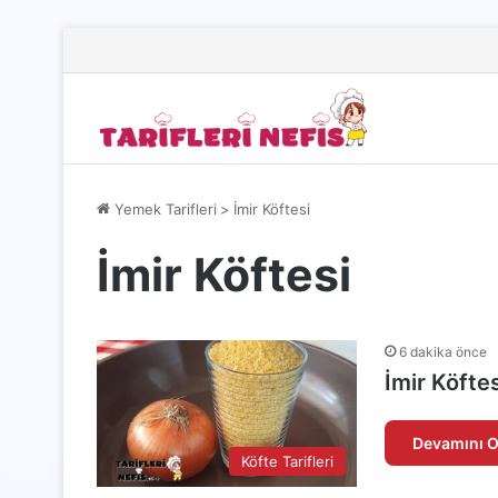
Yemek Tarifleri
>
İmir Köftesi
İmir Köftesi
6 dakika önce
İmir Köftes
Devamını O
Köfte Tarifleri