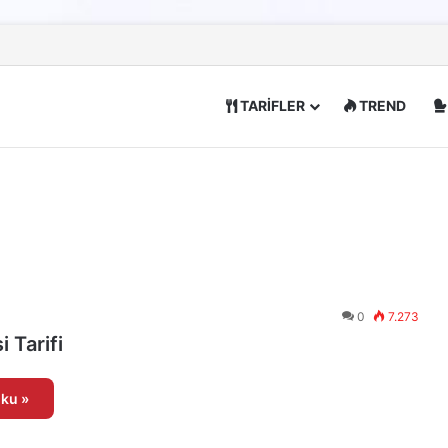
TARİFLER
TREND
0
7.273
i Tarifi
ku »