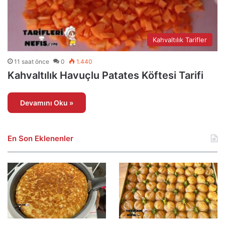
Kahvaltılık Tarifler
11 saat önce
0
1.440
Kahvaltılık Havuçlu Patates Köftesi Tarifi
Devamını Oku »
En Son Eklenenler