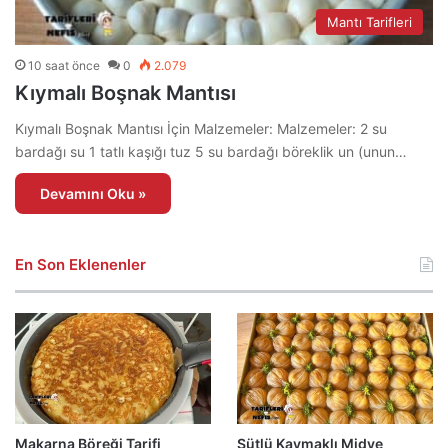
Mantı Tarifleri
10 saat önce
0
2.079
Kıymalı Boşnak Mantısı
Kıymalı Boşnak Mantısı İçin Malzemeler: Malzemeler: 2 su
bardağı su 1 tatlı kaşığı tuz 5 su bardağı böreklik un (unun…
Devamını Oku »
En Son Eklenenler
Makarna Böreği Tarifi
Sütlü Kaymaklı Midye