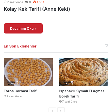
7 saat önce
0
1.504
Kolay Kek Tarifi (Anne Keki)
Devamını Oku »
En Son Eklenenler
Toros Çorbası Tarifi
Ispanaklı Kıymalı El Açması
Börek Tarifi
7 saat önce
7 saat önce
Önceki
Sonraki