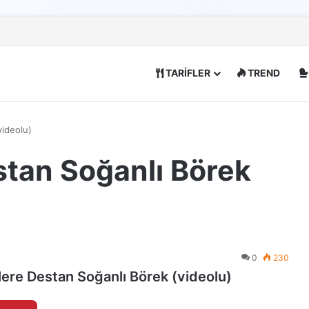
TARİFLER
TREND
videolu)
estan Soğanlı Börek
0
230
llere Destan Soğanlı Börek (videolu)