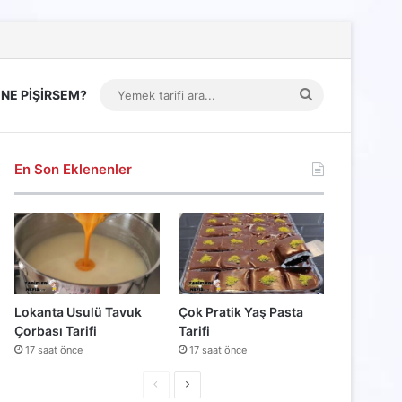
Yemek
NE PİŞİRSEM?
tarifi
ara...
En Son Eklenenler
Lokanta Usulü Tavuk
Çok Pratik Yaş Pasta
Çorbası Tarifi
Tarifi
17 saat önce
17 saat önce
Önceki
Sonraki