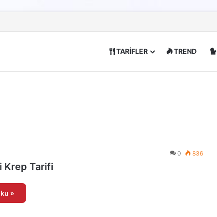
TARİFLER
TREND
0
836
 Krep Tarifi
ku »