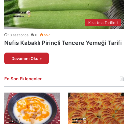
Kızartma Tarifleri
13 saat önce
0
557
Nefis Kabaklı Pirinçli Tencere Yemeği Tarifi
Devamını Oku »
En Son Eklenenler