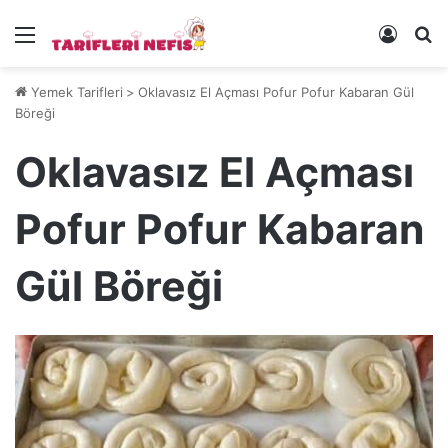
Menü
Kayıt 
Ye
Yemek Tarifleri
>
Oklavasız El Açması Pofur Pofur Kabaran Gül
Böreği
Oklavasız El Açması
Pofur Pofur Kabaran
Gül Böreği