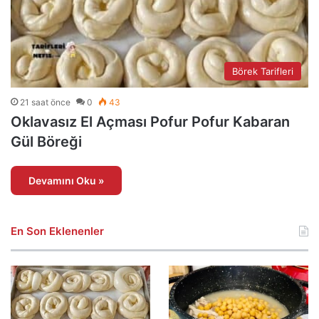
Börek Tarifleri
21 saat önce
0
43
Oklavasız El Açması Pofur Pofur Kabaran
Gül Böreği
Devamını Oku »
En Son Eklenenler