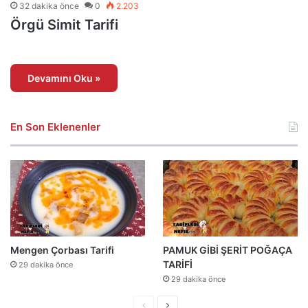
32 dakika önce
0
2.203
Örgü Simit Tarifi
Devamını Oku »
En Son Eklenenler
Mengen Çorbası Tarifi
PAMUK GİBİ ŞERİT POĞAÇA
TARİFİ
29 dakika önce
29 dakika önce
Önceki
Sonraki