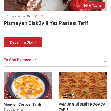
Sütlü Tatlılar
20 saat önce
0
174
Pişmeyen Bisküvili Yaz Pastası Tarifi
Devamını Oku »
En Son Eklenenler
Mengen Çorbası Tarifi
PAMUK GİBİ ŞERİT POĞAÇA
TARİFİ
20 saat önce