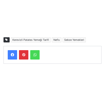
Kerevizli Patates Yemeği Tarifi
Nefis
Sebze Yemekleri
Facebook
Pinterest
WhatsApp