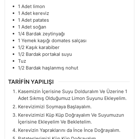
1
Adet limon
1
Adet kereviz
1
Adet patates
1
Adet soğan
1/4
Bardak zeytinyağı
1
Yemek kaşığı domates salçası
1/2
Kaşık karabiber
1/2
Bardak portakal suyu
Tuz
1/2
Bardak haşlanmış nohut
TARİFİN YAPILIŞI
Kasemizin İçerisine Suyu Dolduralım Ve Üzerine 1
Adet Sıkmış Olduğumuz Limon Suyunu Ekleyelim.
Kerevizimizi Soymaya Başlayalım.
Kerevizimizi Küp Küp Doğrayalım Ve Suyumuzun
İçerisine Ekleyelim Ve Bekletelim.
Kerevizin Yapraklarını da İnce İnce Doğrayalım.
Patateslerimizi Küp Küp Doğrayalım.