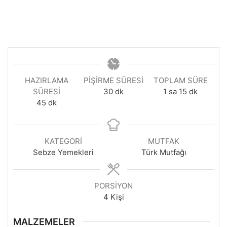
HAZIRLAMA
PIŞIRME SÜRESI
TOPLAM SÜRE
dakika
saat
dakika
SÜRESI
30
dk
1
sa
15
dk
dakika
45
dk
KATEGORI
MUTFAK
Sebze Yemekleri
Türk Mutfağı
PORSIYON
4
Kişi
MALZEMELER