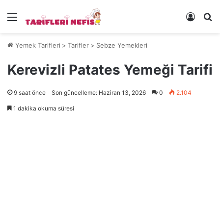
Menü
Kayıt 
Ye
Yemek Tarifleri
>
Tarifler
>
Sebze Yemekleri
Kerevizli Patates Yemeği Tarifi
9 saat önce
Son güncelleme: Haziran 13, 2026
0
2.104
1 dakika okuma süresi