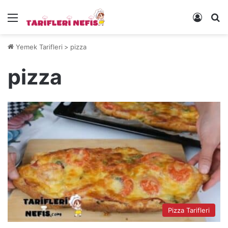
Menü
Kayıt 
Ye
Yemek Tarifleri
>
pizza
pizza
Pizza Tarifleri