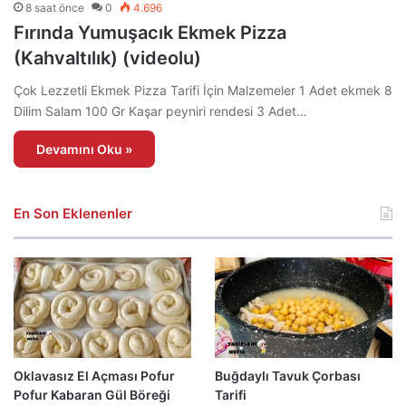
8 saat önce
0
4.696
Fırında Yumuşacık Ekmek Pizza
(Kahvaltılık) (videolu)
Çok Lezzetli Ekmek Pizza Tarifi İçin Malzemeler 1 Adet ekmek 8
Dilim Salam 100 Gr Kaşar peyniri rendesi 3 Adet…
Devamını Oku »
En Son Eklenenler
Oklavasız El Açması Pofur
Buğdaylı Tavuk Çorbası
Pofur Kabaran Gül Böreği
Tarifi