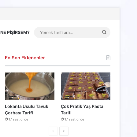
Yemek
NE PİŞİRSEM?
tarifi
ara...
En Son Eklenenler
Lokanta Usulü Tavuk
Çok Pratik Yaş Pasta
Çorbası Tarifi
Tarifi
17 saat önce
17 saat önce
Önceki
Sonraki