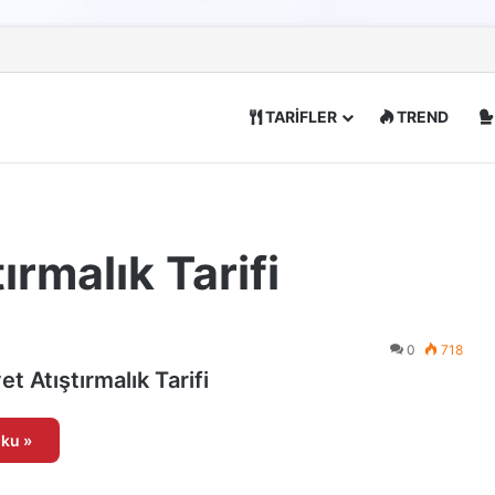
TARİFLER
TREND
tırmalık Tarifi
0
718
yet Atıştırmalık Tarifi
ku »