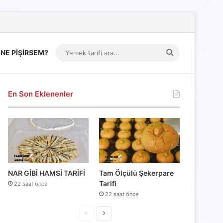
Yemek
NE PİŞİRSEM?
tarifi
ara...
En Son Eklenenler
NAR GİBİ HAMSİ TARİFİ
Tam Ölçülü Şekerpare
Tarifi
22 saat önce
22 saat önce
Önceki
Sonraki