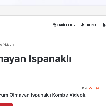
TARİFLER
TREND
e Videolu
ayan Ispanaklı
0
1.194
yum Olmayan Ispanaklı Kömbe Videolu