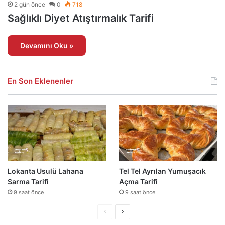
2 gün önce
0
718
Sağlıklı Diyet Atıştırmalık Tarifi
Devamını Oku »
En Son Eklenenler
Lokanta Usulü Lahana
Tel Tel Ayrılan Yumuşacık
Sarma Tarifi
Açma Tarifi
9 saat önce
9 saat önce
Önceki
Sonraki