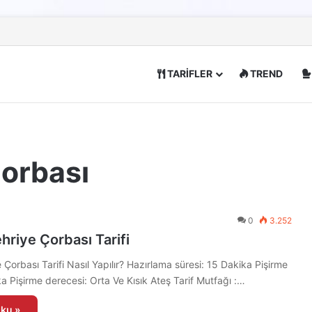
TARİFLER
TREND
Çorbası
0
3.252
hriye Çorbası Tarifi
Çorbası Tarifi Nasıl Yapılır? Hazırlama süresi: 15 Dakika Pişirme
ka Pişirme derecesi: Orta Ve Kısık Ateş Tarif Mutfağı :…
ku »