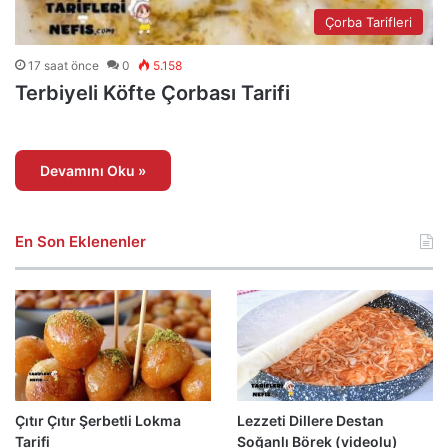
Çorba Tarifleri
17 saat önce
0
5.158
Terbiyeli Köfte Çorbası Tarifi
Devamını Oku »
En Son Eklenenler
Çıtır Çıtır Şerbetli Lokma
Lezzeti Dillere Destan
Tarifi
Soğanlı Börek (videolu)