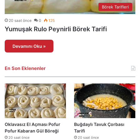
Börek Tarifleri
20 saat önce
0
125
Yumuşak Rulo Peynirli Börek Tarifi
Devamını Oku »
En Son Eklenenler
Oklavasız El Açması Pofur
Buğdaylı Tavuk Çorbası
Pofur Kabaran Gül Böreği
Tarifi
20 saat önce
20 saat önce