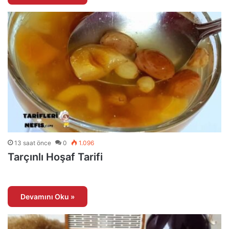
13 saat önce
0
1.096
Tarçınlı Hoşaf Tarifi
Devamını Oku »