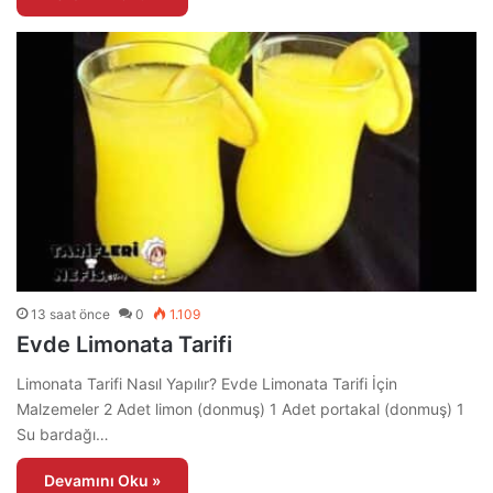
13 saat önce
0
1.109
Evde Limonata Tarifi
Limonata Tarifi Nasıl Yapılır? Evde Limonata Tarifi İçin
Malzemeler 2 Adet limon (donmuş) 1 Adet portakal (donmuş) 1
Su bardağı…
Devamını Oku »