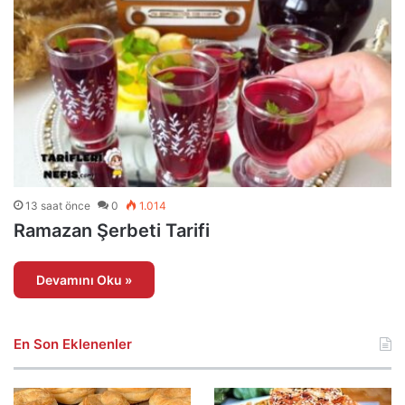
13 saat önce
0
1.014
Ramazan Şerbeti Tarifi
Devamını Oku »
En Son Eklenenler