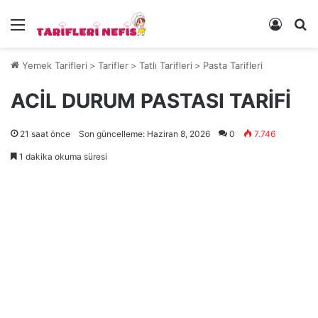
Menü
Kayıt 
Ye
Yemek Tarifleri
>
Tarifler
>
Tatlı Tarifleri
>
Pasta Tarifleri
ACİL DURUM PASTASI TARİFİ
21 saat önce
Son güncelleme: Haziran 8, 2026
0
7.746
1 dakika okuma süresi