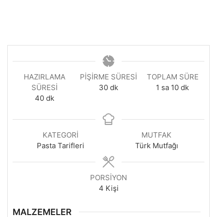
HAZIRLAMA
PIŞIRME SÜRESI
TOPLAM SÜRE
dakika
saat
dakika
SÜRESI
30
dk
1
sa
10
dk
dakika
40
dk
KATEGORI
MUTFAK
Pasta Tarifleri
Türk Mutfağı
PORSIYON
4
Kişi
MALZEMELER