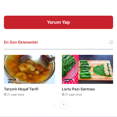
Yorum Yap
En Son Eklenenler
Tarçınlı Hoşaf Tarifi
Lorlu Pazı Sarması
21 saat önce
21 saat önce
Önceki
Sonraki
sayfa
sayfa