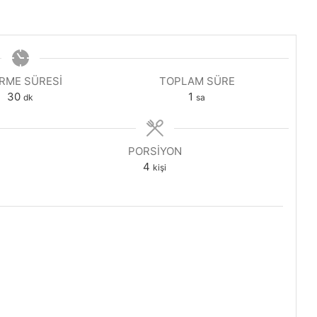
IRME SÜRESI
TOPLAM SÜRE
dakika
saat
30
1
dk
sa
PORSIYON
4
kişi