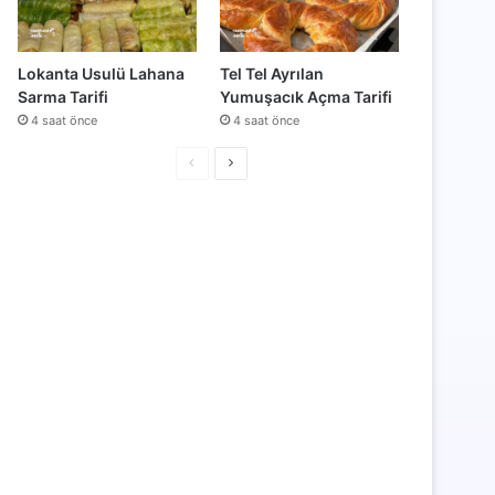
Lokanta Usulü Lahana
Tel Tel Ayrılan
Sarma Tarifi
Yumuşacık Açma Tarifi
4 saat önce
4 saat önce
Önceki
Sonraki
sayfa
sayfa