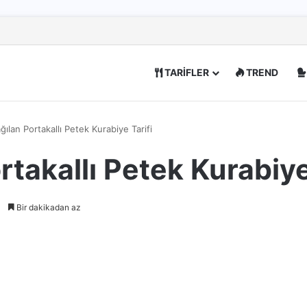
TARİFLER
TREND
ılan Portakallı Petek Kurabiye Tarifi
takallı Petek Kurabiye
Bir dakikadan az