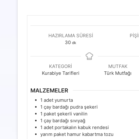
HAZIRLAMA SÜRESI
PIŞ
dakika
30
dk
KATEGORI
MUTFAK
Kurabiye Tarifleri
Türk Mutfağı
MALZEMELER
1
adet yumurta
1
çay bardağı pudra şekeri
1
paket şekerli vanilin
1
çay bardağı sıvıyağ
1
adet portakalın kabuk rendesi
yarım paket hamur kabartma tozu