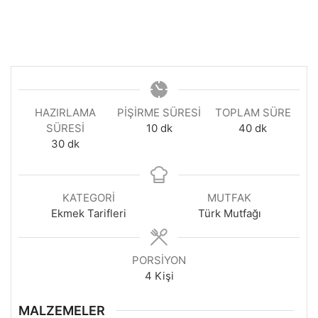
HAZIRLAMA
PIŞIRME SÜRESI
TOPLAM SÜRE
dakika
dakika
SÜRESI
10
dk
40
dk
dakika
30
dk
KATEGORI
MUTFAK
Ekmek Tarifleri
Türk Mutfağı
PORSIYON
4
Kişi
MALZEMELER