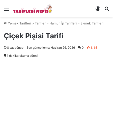
Menü
Kayıt 
Ye
Yemek Tarifleri
>
Tarifler
>
Hamur İşi Tarifleri
>
Ekmek Tarifleri
Çiçek Pişisi Tarifi
8 saat önce
Son güncelleme: Haziran 26, 2026
0
1.163
1 dakika okuma süresi