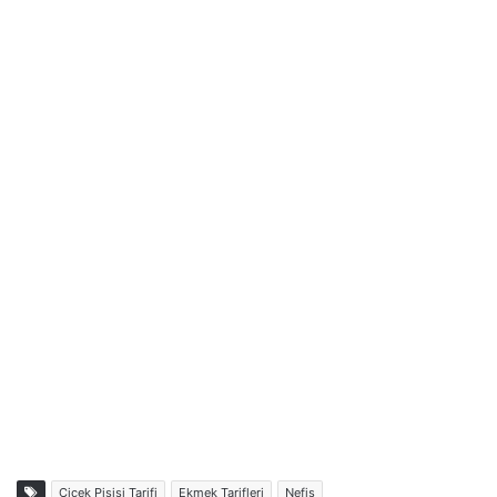
Çiçek Pişisi Tarifi
Ekmek Tarifleri
Nefis