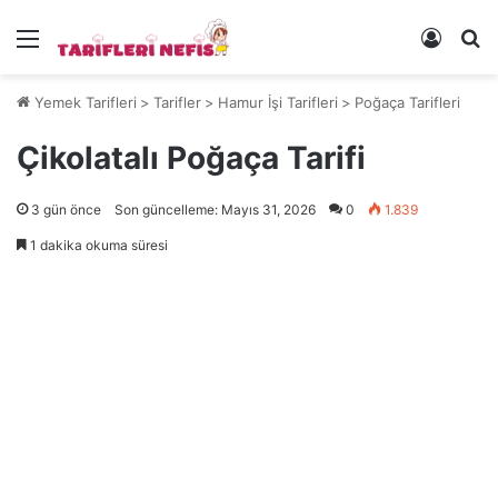
Menü
Kayıt 
Ye
Yemek Tarifleri
>
Tarifler
>
Hamur İşi Tarifleri
>
Poğaça Tarifleri
Çikolatalı Poğaça Tarifi
3 gün önce
Son güncelleme: Mayıs 31, 2026
0
1.839
1 dakika okuma süresi