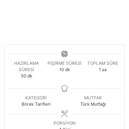
HAZIRLAMA
PIŞIRME SÜRESI
TOPLAM SÜRE
dakika
saat
SÜRESI
10
dk
1
sa
dakika
50
dk
KATEGORI
MUTFAK
Börek Tarifleri
Türk Mutfağı
PORSIYON