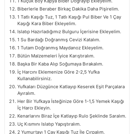
1 Küçük Boy Kapya Biber Doğrayıp Ekleyelim.
Biberlerle Beraber Birkaç Dakika Daha Pişirelim.
1 Tatlı Kaşığı Tuz, 1 Tatlı Kaşığı Pul Biber Ve 1 Çay
Kaşığı Kara Biber Ekleyelim.
Islatıp Hazırladığımız Bulguru İçerisine Ekleyelim.
1 Su Bardağı Doğranmış Cevizi Katalım.
1 Tutam Doğranmış Maydanoz Ekleyelim.
Bütün Malzemeleri İyice Karıştıralım.
Başka Bir Kaba Alıp Soğumaya Bırakalım.
İç Harcını Eklemenize Göre 2-2,5 Yufka
Kullanabilirsiniz.
Yufkaları Düzgünce Katlayıp Keserek Eşit Parçalara
Ayıralım.
Her Bir Yufkaya İsteğinize Göre 1-1,5 Yemek Kaşığı
İç Harcı Ekleyin.
Kenarlarını Biraz İçe Katlayıp Rulo Şeklinde Saralım.
Uç Kısmını Islatıp Yapıştıralım.
2 Yumurtayı 1 Çay Kaşığı Tuz İle Çırpalım.