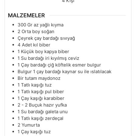
4
Kişi
MALZEMELER
300
Gr
az yağlı kıyma
2
Orta boy soğan
Çeyrek çay bardağı sıvıyağ
4
Adet kıl biber
1
Küçük boy kapya biber
1
Su bardağı iri kıyılmış ceviz
1
Çay bardağı çiğ köftelik esmer bulgur
Bulgur 1 çay bardağı kaynar su ile ıslatılacak
Bir tutam maydonoz
1
Tatlı kaşığı tuz
1
Tatlı kaşığı pul biber
1
Çay kaşığı karabiber
2 - 2
Buçuk hazır yufka
1
Su bardağı galeta unu
1
Tatlı kaşığı zerdeçal
2
Yumurta
1
Çay kaşığı tuz