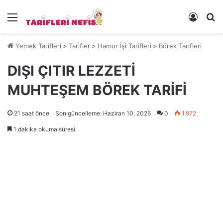
Menü
Kayıt 
Ye
Yemek Tarifleri
>
Tarifler
>
Hamur İşi Tarifleri
>
Börek Tarifleri
DIŞI ÇITIR LEZZETİ
MUHTEŞEM BÖREK TARİFİ
21 saat önce
Son güncelleme: Haziran 10, 2026
0
1.972
1 dakika okuma süresi