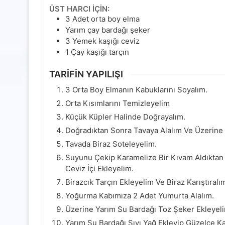
ÜST HARCI İÇİN:
3
Adet orta boy elma
Yarım çay bardağı şeker
3
Yemek kaşığı ceviz
1
Çay kaşığı tarçın
TARİFİN YAPILIŞI
3 Orta Boy Elmanın Kabuklarını Soyalım.
Orta Kısımlarını Temizleyelim
Küçük Küpler Halinde Doğrayalım.
Doğradıktan Sonra Tavaya Alalım Ve Üzerine 
Tavada Biraz Soteleyelim.
Suyunu Çekip Karamelize Bir Kıvam Aldıktan
Ceviz İçi Ekleyelim.
Birazcık Tarçın Ekleyelim Ve Biraz Karıştıralı
Yoğurma Kabımıza 2 Adet Yumurta Alalım.
Üzerine Yarım Su Bardağı Toz Şeker Ekleyel
Yarım Su Bardağı Sıvı Yağ Ekleyip Güzelce Kar