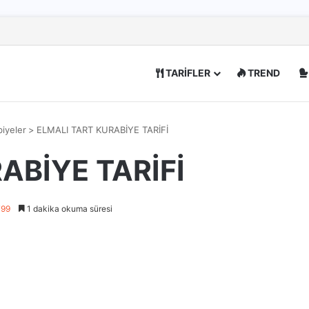
TARİFLER
TREND
biyeler
>
ELMALI TART KURABİYE TARİFİ
ABİYE TARİFİ
799
1 dakika okuma süresi