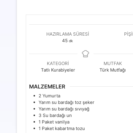
HAZIRLAMA SÜRESI
PIŞ
dakika
45
dk
KATEGORI
MUTFAK
Tatlı Kurabiyeler
Türk Mutfağı
MALZEMELER
2
Yumurta
Yarım su bardağı toz şeker
Yarım su bardağı sıvıyağ
3
Su bardağı un
1
Paket vanilya
1
Paket kabartma tozu