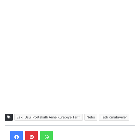
Eski Usul Portakallı Anne Kurabiye Tarifi
Nefis
Tatlı Kurabiyeler
Facebook
Pinterest
WhatsApp