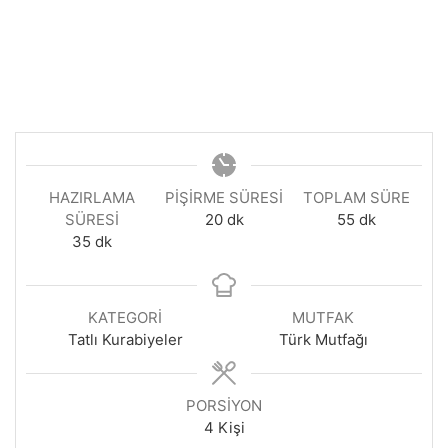
HAZIRLAMA
PIŞIRME SÜRESI
TOPLAM SÜRE
dakika
dakika
SÜRESI
20
dk
55
dk
dakika
35
dk
KATEGORI
MUTFAK
Tatlı Kurabiyeler
Türk Mutfağı
PORSIYON
4
Kişi