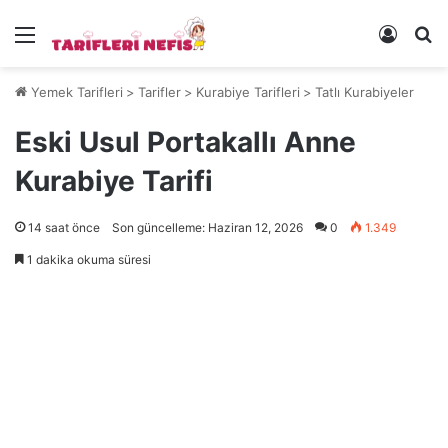
Menü
Kayıt 
Ye
Yemek Tarifleri
>
Tarifler
>
Kurabiye Tarifleri
>
Tatlı Kurabiyeler
Eski Usul Portakallı Anne
Kurabiye Tarifi
14 saat önce
Son güncelleme: Haziran 12, 2026
0
1.349
1 dakika okuma süresi