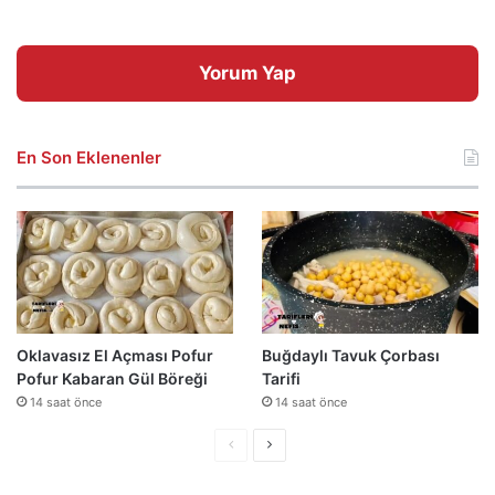
Yorum Yap
En Son Eklenenler
Oklavasız El Açması Pofur
Buğdaylı Tavuk Çorbası
Pofur Kabaran Gül Böreği
Tarifi
14 saat önce
14 saat önce
Önceki
Sonraki
sayfa
sayfa