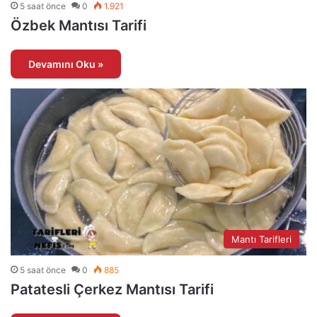
5 saat önce
0
1.921
Özbek Mantısı Tarifi
Devamını Oku »
Mantı Tarifleri
5 saat önce
0
885
Patatesli Çerkez Mantısı Tarifi