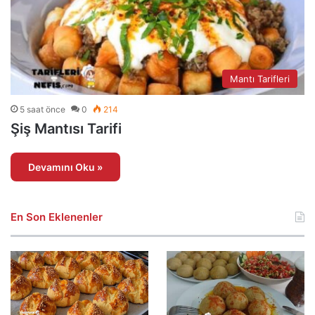
Mantı Tarifleri
5 saat önce
0
214
Şiş Mantısı Tarifi
Devamını Oku »
En Son Eklenenler