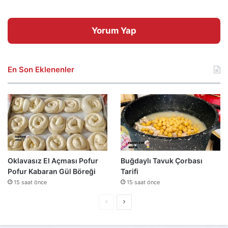
Yorum Yap
En Son Eklenenler
Oklavasız El Açması Pofur
Buğdaylı Tavuk Çorbası
Pofur Kabaran Gül Böreği
Tarifi
15 saat önce
15 saat önce
Önceki
Sonraki
sayfa
sayfa