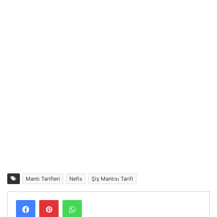
Mantı Tarifleri
Nefis
Şiş Mantısı Tarifi
Facebook
Pinterest
WhatsApp