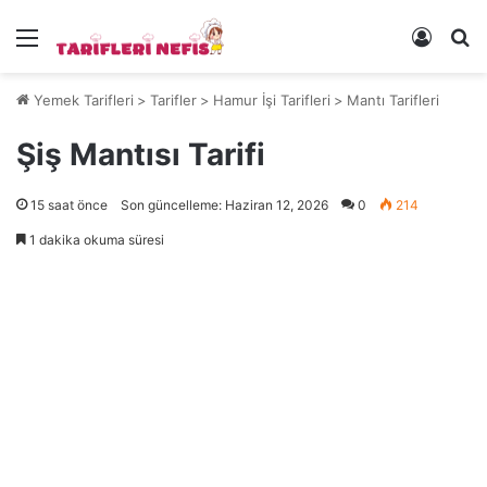
Menü
Kayıt 
Ye
Yemek Tarifleri
>
Tarifler
>
Hamur İşi Tarifleri
>
Mantı Tarifleri
Şiş Mantısı Tarifi
15 saat önce
Son güncelleme: Haziran 12, 2026
0
214
1 dakika okuma süresi