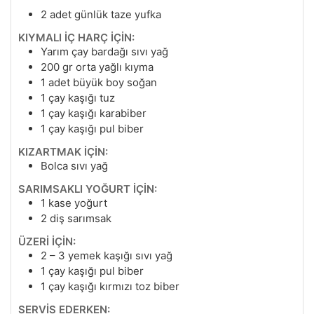
2
adet günlük taze yufka
KIYMALI İÇ HARÇ İÇİN:
Yarım çay bardağı sıvı yağ
200
gr
orta yağlı kıyma
1
adet büyük boy soğan
1
çay kaşığı tuz
1
çay kaşığı karabiber
1
çay kaşığı pul biber
KIZARTMAK İÇİN:
Bolca sıvı yağ
SARIMSAKLI YOĞURT İÇİN:
1
kase yoğurt
2
diş sarımsak
ÜZERİ İÇİN:
2
– 3 yemek kaşığı sıvı yağ
1
çay kaşığı pul biber
1
çay kaşığı kırmızı toz biber
SERVİS EDERKEN: