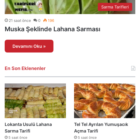
Sarma Tarifleri
21 saat önce
0
196
Muska Şeklinde Lahana Sarması
Devamını Oku »
En Son Eklenenler
Lokanta Usulü Lahana
Tel Tel Ayrılan Yumuşacık
Sarma Tarifi
Açma Tarifi
5 saat önce
5 saat önce