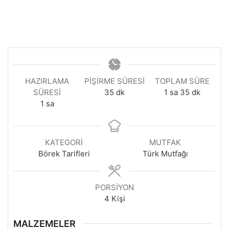
HAZIRLAMA
PIŞIRME SÜRESI
TOPLAM SÜRE
dakika
saat
dakika
SÜRESI
35
dk
1
sa
35
dk
saat
1
sa
KATEGORI
MUTFAK
Börek Tarifleri
Türk Mutfağı
PORSIYON
4
Kişi
MALZEMELER