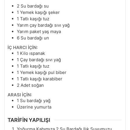
2
Su bardağı su
1
Yemek kaşığı şeker
1
Tatlı kaşığı tuz
Yarım çay bardağı sıvı yağ
Yarım paket yaş maya
6
Su bardağı un
İÇ HARCI İÇİN:
1
Kilo ıspanak
1
Çay bardağı sıvı yağ
1
Tatlı kaşığı tuz
1
Yemek kaşığı pul biber
1
Tatlı kaşığı karabiber
2
Adet soğan
ARASI İÇİN:
1
Su bardağı yağ
Üzerine yumurta
TARİFİN YAPILIŞI
Yoğurma Kabımıza 2 Su Bardağı Ilık Suyumuzu