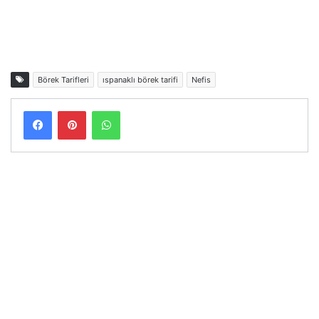
Börek Tarifleri
ıspanaklı börek tarifi
Nefis
Facebook
Pinterest
WhatsApp