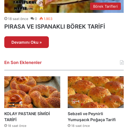
Börek Tarifleri
18 saat önce
0
1.903
PIRASA VE ISPANAKLI BÖREK TARİFİ
Devamını Oku »
En Son Eklenenler
KOLAY PASTANE SİMİDİ
Sebzeli ve Peynirli
TARİFİ
Yumuşacık Poğaça Tarifi
18 saat önce
18 saat önce