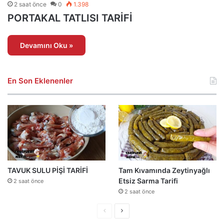
2 saat önce
0
1.398
PORTAKAL TATLISI TARİFİ
Devamını Oku »
En Son Eklenenler
TAVUK SULU PİŞİ TARİFİ
Tam Kıvamında Zeytinyağlı
Etsiz Sarma Tarifi
2 saat önce
2 saat önce
Önceki
Sonraki