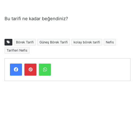
Bu tarifi ne kadar beğendiniz?
Börek Tarifi
Güneş Börek Tarifi
kolay börek tarifi
Nefis
Tarifleri Nefis
Facebook
Pinterest
WhatsApp