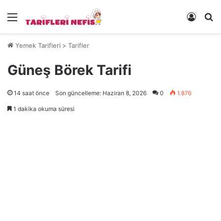
Menü
Kayıt 
Ye
Yemek Tarifleri
>
Tarifler
Güneş Börek Tarifi
14 saat önce
Son güncelleme: Haziran 8, 2026
0
1.876
1 dakika okuma süresi