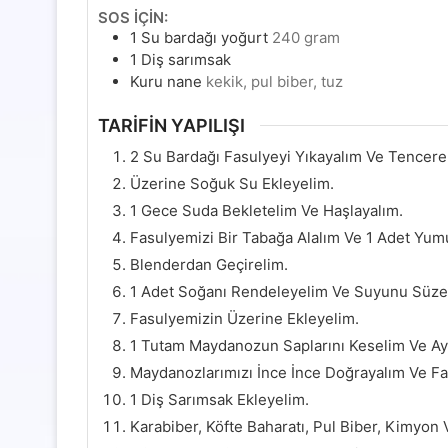
SOS İÇİN:
1
Su bardağı yoğurt
240 gram
1
Diş sarımsak
Kuru nane
kekik, pul biber, tuz
TARİFİN YAPILIŞI
2 Su Bardağı Fasulyeyi Yıkayalım Ve Tencere
Üzerine Soğuk Su Ekleyelim.
1 Gece Suda Bekletelim Ve Haşlayalım.
Fasulyemizi Bir Tabağa Alalım Ve 1 Adet Yum
Blenderdan Geçirelim.
1 Adet Soğanı Rendeleyelim Ve Suyunu Süze
Fasulyemizin Üzerine Ekleyelim.
1 Tutam Maydanozun Saplarını Keselim Ve Ayı
Maydanozlarımızı İnce İnce Doğrayalım Ve F
1 Diş Sarımsak Ekleyelim.
Karabiber, Köfte Baharatı, Pul Biber, Kimyon 