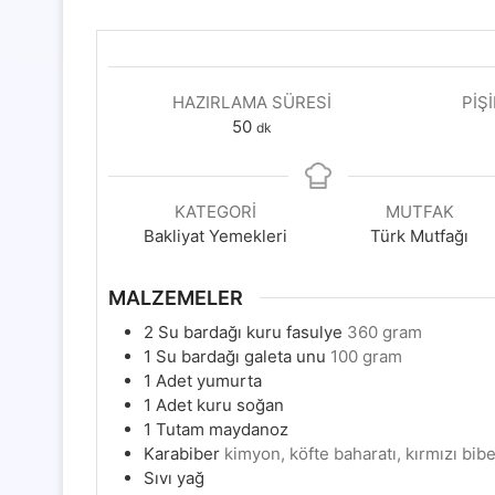
HAZIRLAMA SÜRESI
PIŞ
dakika
50
dk
KATEGORI
MUTFAK
Bakliyat Yemekleri
Türk Mutfağı
MALZEMELER
2
Su bardağı kuru fasulye
360 gram
1
Su bardağı galeta unu
100 gram
1
Adet yumurta
1
Adet kuru soğan
1
Tutam maydanoz
Karabiber
kimyon, köfte baharatı, kırmızı bib
Sıvı yağ