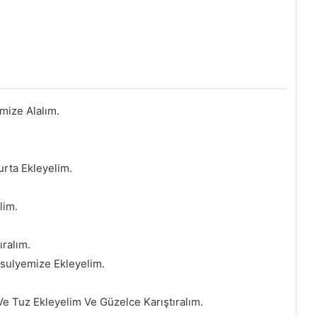
mize Alalım.
urta Ekleyelim.
lim.
ralım.
asulyemize Ekleyelim.
Ve Tuz Ekleyelim Ve Güzelce Karıştıralım.