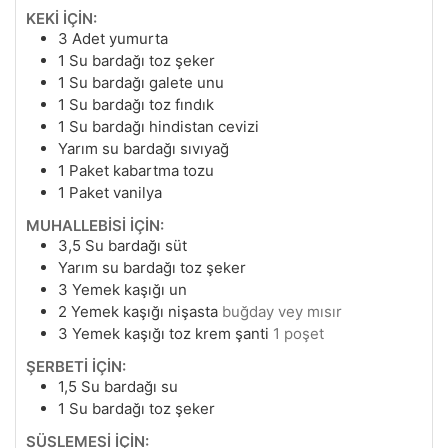
KEKİ İÇİN:
3
Adet yumurta
1
Su bardağı toz şeker
1
Su bardağı galete unu
1
Su bardağı toz fındık
1
Su bardağı hindistan cevizi
Yarım su bardağı sıvıyağ
1
Paket kabartma tozu
1
Paket vanilya
MUHALLEBİSİ İÇİN:
3,5
Su bardağı süt
Yarım su bardağı toz şeker
3
Yemek kaşığı un
2
Yemek kaşığı nişasta
buğday vey mısır
3
Yemek kaşığı toz krem şanti
1 poşet
ŞERBETİ İÇİN:
1,5
Su bardağı su
1
Su bardağı toz şeker
SÜSLEMESİ İÇİN: