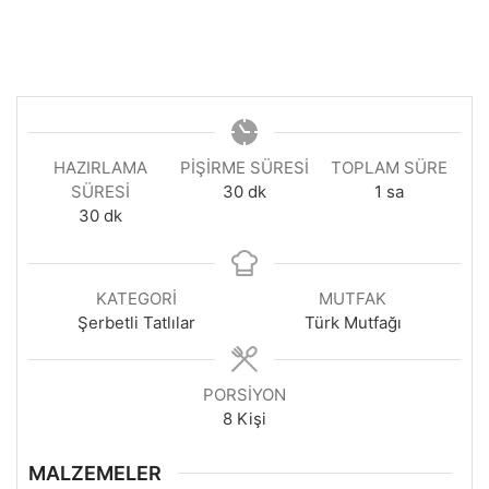
HAZIRLAMA
PIŞIRME SÜRESI
TOPLAM SÜRE
dakika
saat
SÜRESI
30
dk
1
sa
dakika
30
dk
KATEGORI
MUTFAK
Şerbetli Tatlılar
Türk Mutfağı
PORSIYON
8
Kişi
MALZEMELER