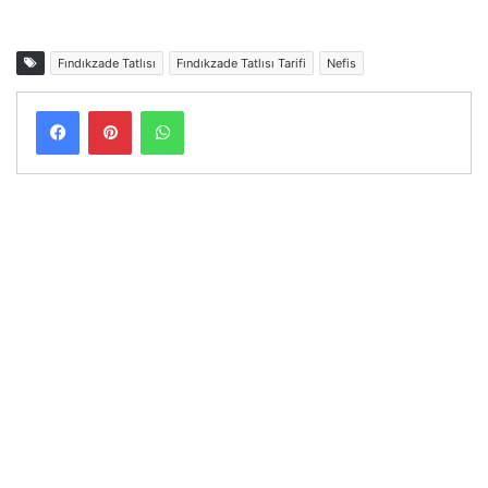
Fındıkzade Tatlısı
Fındıkzade Tatlısı Tarifi
Nefis
Facebook
Pinterest
WhatsApp