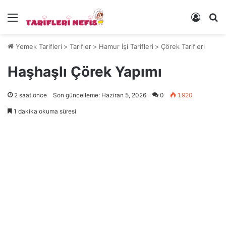
Menü
Kayıt 
Ye
Yemek Tarifleri
>
Tarifler
>
Hamur İşi Tarifleri
>
Çörek Tarifleri
Haşhaşlı Çörek Yapımı
2 saat önce
Son güncelleme: Haziran 5, 2026
0
1.920
1 dakika okuma süresi