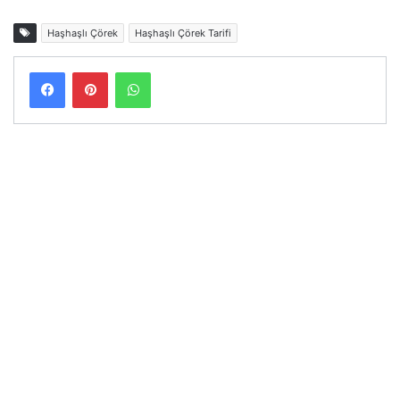
Haşhaşlı Çörek
Haşhaşlı Çörek Tarifi
Facebook
Pinterest
WhatsApp