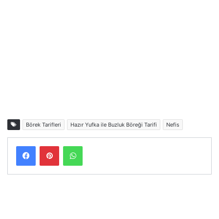
Börek Tarifleri
Hazır Yufka ile Buzluk Böreği Tarifi
Nefis
Facebook
Pinterest
WhatsApp