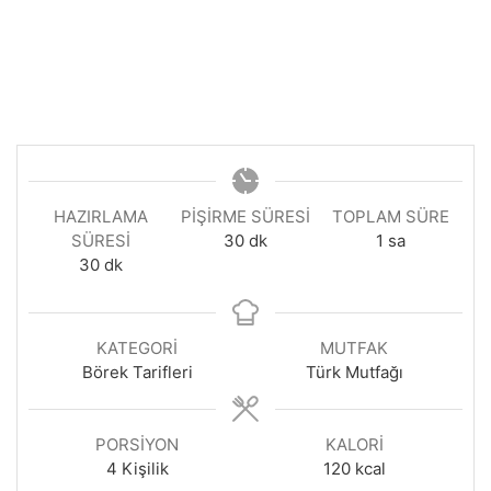
HAZIRLAMA
PIŞIRME SÜRESI
TOPLAM SÜRE
dakika
saat
SÜRESI
30
dk
1
sa
dakika
30
dk
KATEGORI
MUTFAK
Börek Tarifleri
Türk Mutfağı
PORSIYON
KALORI
4
Kişilik
120
kcal