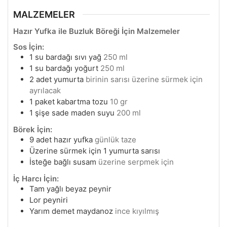
MALZEMELER
Hazır Yufka ile Buzluk Böreği İçin Malzemeler
Sos İçin:
1
su bardağı sıvı yağ
250 ml
1
su bardağı yoğurt
250 ml
2
adet yumurta
birinin sarısı üzerine sürmek için
ayrılacak
1
paket kabartma tozu
10 gr
1
şişe sade maden suyu
200 ml
Börek İçin:
9
adet hazır yufka
günlük taze
Üzerine sürmek için 1 yumurta sarısı
İsteğe bağlı susam
üzerine serpmek için
İç Harcı İçin:
Tam yağlı beyaz peynir
Lor peyniri
Yarım demet maydanoz
ince kıyılmış