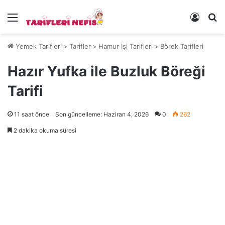
Menü
Kayıt 
Ye
Yemek Tarifleri
>
Tarifler
>
Hamur İşi Tarifleri
>
Börek Tarifleri
Hazır Yufka ile Buzluk Böreği
Tarifi
11 saat önce
Son güncelleme: Haziran 4, 2026
0
262
2 dakika okuma süresi