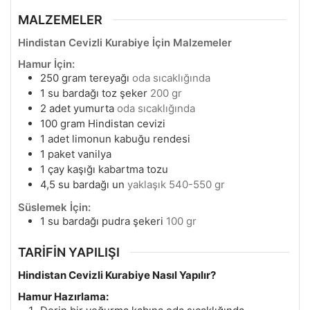
MALZEMELER
Hindistan Cevizli Kurabiye İçin Malzemeler
Hamur İçin:
250
gram
tereyağı
oda sıcaklığında
1
su bardağı toz şeker
200 gr
2
adet yumurta
oda sıcaklığında
100
gram
Hindistan cevizi
1
adet limonun kabuğu rendesi
1
paket vanilya
1
çay kaşığı kabartma tozu
4,5
su bardağı un
yaklaşık 540-550 gr
Süslemek İçin:
1
su bardağı pudra şekeri
100 gr
TARİFİN YAPILIŞI
Hindistan Cevizli Kurabiye Nasıl Yapılır?
Hamur Hazırlama: