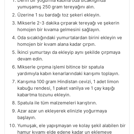
Derin bir yoğurma kabına oda sıcaklığında
yumuşamış 250 gram tereyağını alın.
Üzerine 1 su bardağı toz şekeri ekleyin.
Mikserle 2-3 dakika çırparak tereyağı ve şekerin
homojen bir kıvama gelmesini sağlayın.
Oda sıcaklığındaki yumurtalardan birini ekleyin ve
homojen bir kıvam alana kadar çırpın.
İkinci yumurtayı da ekleyip aynı şekilde çırpmaya
devam edin.
Mikserle çırpma işlemi bitince bir spatula
yardımıyla kabın kenarlarındaki karışımı toplayın.
Karışıma 100 gram Hindistan cevizi, 1 adet limon
kabuğu rendesi, 1 paket vanilya ve 1 çay kaşığı
kabartma tozunu ekleyin.
Spatula ile tüm malzemeleri karıştırın.
Azar azar un ekleyerek elinizle yoğurmaya
başlayın.
Yumuşak, ele yapışmayan ve kolay şekil alabilen bir
hamur kıvamı elde edene kadar un eklemeye