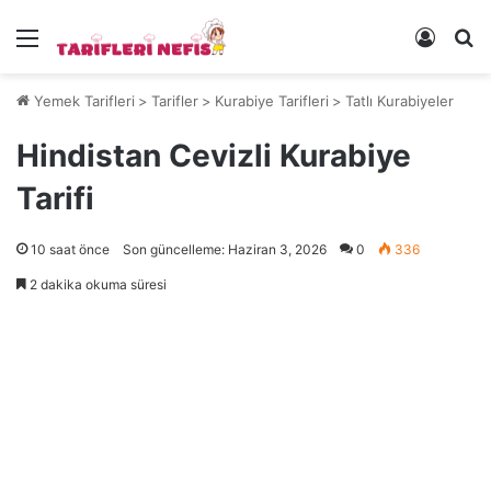
Menü
Kayıt 
Ye
Yemek Tarifleri
>
Tarifler
>
Kurabiye Tarifleri
>
Tatlı Kurabiyeler
Hindistan Cevizli Kurabiye
Tarifi
10 saat önce
Son güncelleme: Haziran 3, 2026
0
336
2 dakika okuma süresi