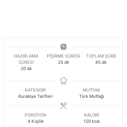
HAZIRLAMA
PIŞIRME SÜRESI
TOPLAM SÜRE
dakika
dakika
SÜRESI
25
dk
45
dk
dakika
20
dk
KATEGORI
MUTFAK
Kurabiye Tarifleri
Türk Mutfağı
PORSIYON
KALORI
4
Kişilik
120
kcal