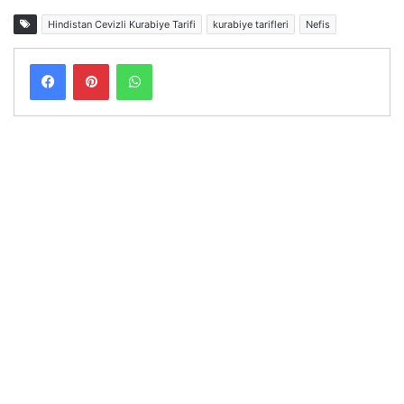
Hindistan Cevizli Kurabiye Tarifi
kurabiye tarifleri
Nefis
Facebook
Pinterest
WhatsApp