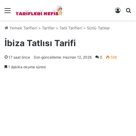
Menü
Kayıt 
Ye
Yemek Tarifleri
>
Tarifler
>
Tatlı Tarifleri
>
Sütlü Tatlılar
İbiza Tatlısı Tarifi
17 saat önce
Son güncelleme: Haziran 12, 2026
0
598
1 dakika okuma süresi