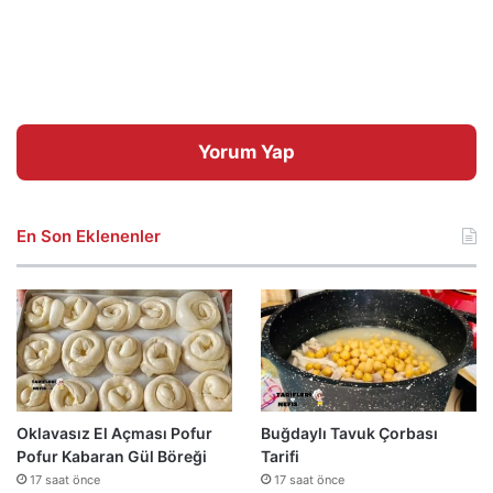
Yorum Yap
En Son Eklenenler
Oklavasız El Açması Pofur
Buğdaylı Tavuk Çorbası
Pofur Kabaran Gül Böreği
Tarifi
17 saat önce
17 saat önce