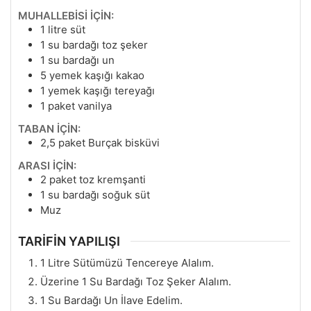
MUHALLEBİSİ İÇİN:
1
litre süt
1
su bardağı toz şeker
1
su bardağı un
5
yemek kaşığı kakao
1
yemek kaşığı tereyağı
1
paket vanilya
TABAN İÇİN:
2,5
paket Burçak bisküvi
ARASI İÇİN:
2
paket toz kremşanti
1
su bardağı soğuk süt
Muz
TARİFİN YAPILIŞI
1 Litre Sütümüzü Tencereye Alalım.
Üzerine 1 Su Bardağı Toz Şeker Alalım.
1 Su Bardağı Un İlave Edelim.