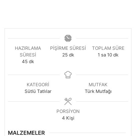
HAZIRLAMA
PIŞIRME SÜRESI
TOPLAM SÜRE
dakika
saat
dakika
SÜRESI
25
dk
1
sa
10
dk
dakika
45
dk
KATEGORI
MUTFAK
Sütlü Tatlılar
Türk Mutfağı
PORSIYON
4
Kişi
MALZEMELER