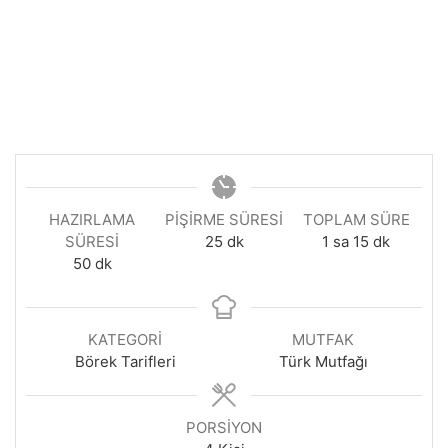
HAZIRLAMA
PIŞIRME SÜRESI
TOPLAM SÜRE
dakika
saat
dakika
SÜRESI
25
dk
1
sa
15
dk
dakika
50
dk
KATEGORI
MUTFAK
Börek Tarifleri
Türk Mutfağı
PORSIYON