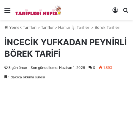
Menü
Kayıt 
Ye
Yemek Tarifleri
>
Tarifler
>
Hamur İşi Tarifleri
>
Börek Tarifleri
İNCECİK YUFKADAN PEYNİRLİ
BÖREK TARİFİ
3 gün önce
Son güncelleme: Haziran 1, 2026
0
1.893
1 dakika okuma süresi