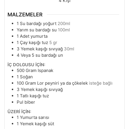
4
Kişi
MALZEMELER
1
Su bardağı yoğurt
200ml
Yarım su bardağı su
100ml
1
Adet yumurta
1
Çay kaşığı tuz
5 gr
3
Yemek kaşığı sıvıyağ
30ml
4
Veya 5 su bardağı un
İÇ DOLGUSU İÇİN:
500
Gram
Ispanak
1
Soğan
100
Gram
Lor peyniri ya da çökelek
isteğe bağlı
3
Yemek kaşığı sıvıyağ
1
Tatlı kaşığı tuz
Pul biber
ÜZERİ İÇİN:
1
Yumurta sarısı
1
Yemek kaşığı süt