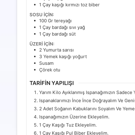
1
Çay kaşığı kırmızı toz biber
SOSU İÇİN:
100
Gr
tereyağı
1
Çay bardağı sıvı yağ
1
Çay bardağı süt
ÜZERİ İÇİN:
2
Yumurta sarısı
3
Yemek kaşığı yoğurt
Susam
Çörek otu
TARİFİN YAPILIŞI
Yarım Kilo Ayıklanmış Ispanağımızın Sadece Y
Ispanaklarımızı İnce İnce Doğrayalım Ve Geni
2 Adet Soğanın Kabuklarını Soyalım Ve Yeme
Ispanağımızın Üzerine Ekleyelim.
1 Çay Kaşığı Tuz Ekleyelim.
1 Çay Kaşığı Pul Biber Ekleyelim.