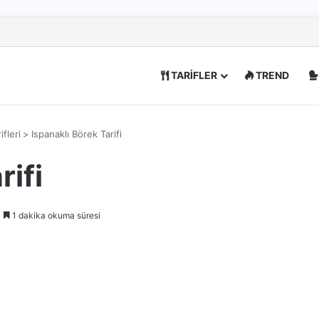
TARİFLER
TREND
ifleri
>
Ispanaklı Börek Tarifi
rifi
1 dakika okuma süresi