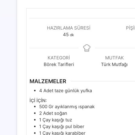
HAZIRLAMA SÜRESI
PIŞ
dakika
45
dk
KATEGORI
MUTFAK
Börek Tarifleri
Türk Mutfağı
MALZEMELER
4
Adet taze günlük yufka
İÇİ İÇİN:
500
Gr
ayıklanmış ıspanak
2
Adet soğan
1
Çay kaşığı tuz
1
Çay kaşığı pul biber
1
Çay kaşığı karabiber