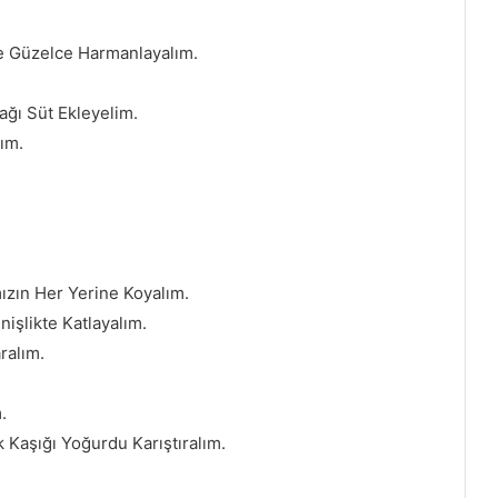
Ve Güzelce Harmanlayalım.
ağı Süt Ekleyelim.
ım.
mızın Her Yerine Koyalım.
işlikte Katlayalım.
ralım.
.
 Kaşığı Yoğurdu Karıştıralım.