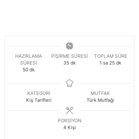
HAZIRLAMA
PIŞIRME SÜRESI
TOPLAM SÜRE
dakika
saat
dakika
SÜRESI
35
dk
1
sa
25
dk
dakika
50
dk
KATEGORI
MUTFAK
Kiş Tarifleri
Türk Mutfağı
PORSIYON
4
Kişi