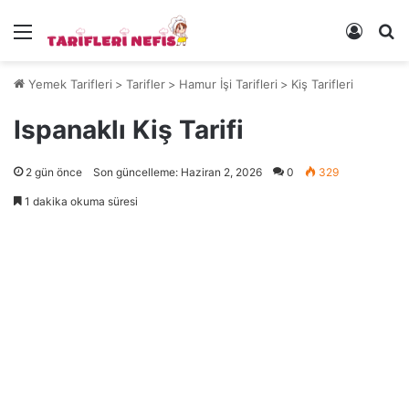
Menü
Kayıt 
Ye
Yemek Tarifleri
>
Tarifler
>
Hamur İşi Tarifleri
>
Kiş Tarifleri
Ispanaklı Kiş Tarifi
2 gün önce
Son güncelleme: Haziran 2, 2026
0
329
1 dakika okuma süresi