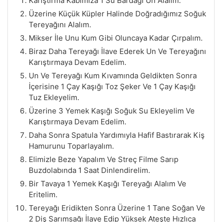
Karıştırma Kabımıza 1 Su Bardağı Un Alalım.
Üzerine Küçük Küpler Halinde Doğradığımız Soğuk
Tereyağını Alalım.
Mikser İle Unu Kum Gibi Oluncaya Kadar Çırpalım.
Biraz Daha Tereyağı İlave Ederek Un Ve Tereyağını
Karıştırmaya Devam Edelim.
Un Ve Tereyağı Kum Kıvamında Geldikten Sonra
İçerisine 1 Çay Kaşığı Toz Şeker Ve 1 Çay Kaşığı
Tuz Ekleyelim.
Üzerine 3 Yemek Kaşığı Soğuk Su Ekleyelim Ve
Karıştırmaya Devam Edelim.
Daha Sonra Spatula Yardımıyla Hafif Bastırarak Kiş
Hamurunu Toparlayalım.
Elimizle Beze Yapalım Ve Streç Filme Sarıp
Buzdolabında 1 Saat Dinlendirelim.
Bir Tavaya 1 Yemek Kaşığı Tereyağı Alalım Ve
Eritelim.
Tereyağı Eridikten Sonra Üzerine 1 Tane Soğan Ve
2 Diş Sarımsağı İlave Edip Yüksek Ateşte Hızlıca