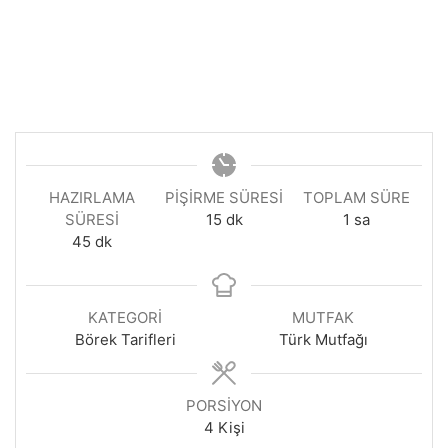
HAZIRLAMA
PIŞIRME SÜRESI
TOPLAM SÜRE
dakika
saat
SÜRESI
15
dk
1
sa
dakika
45
dk
KATEGORI
MUTFAK
Börek Tarifleri
Türk Mutfağı
PORSIYON
4
Kişi