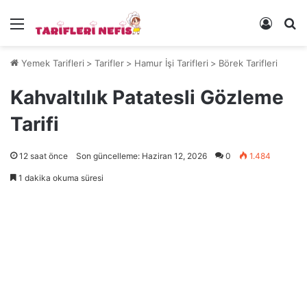
Menü
Kayıt 
Ye
Yemek Tarifleri
>
Tarifler
>
Hamur İşi Tarifleri
>
Börek Tarifleri
Kahvaltılık Patatesli Gözleme
Tarifi
12 saat önce
Son güncelleme: Haziran 12, 2026
0
1.484
1 dakika okuma süresi