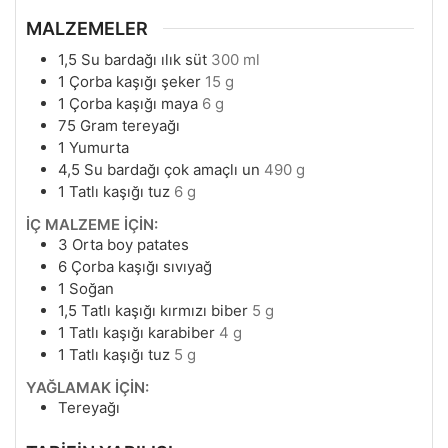
MALZEMELER
1,5
Su bardağı ılık süt
300 ml
1
Çorba kaşığı şeker
15 g
1
Çorba kaşığı maya
6 g
75
Gram
tereyağı
1
Yumurta
4,5
Su bardağı çok amaçlı un
490 g
1
Tatlı kaşığı tuz
6 g
İÇ MALZEME İÇİN:
3
Orta boy patates
6
Çorba kaşığı sıvıyağ
1
Soğan
1,5
Tatlı kaşığı kırmızı biber
5 g
1
Tatlı kaşığı karabiber
4 g
1
Tatlı kaşığı tuz
5 g
YAĞLAMAK İÇİN:
Tereyağı