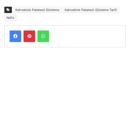
Kahvaltılık Patatesli Gözleme
Kahvaltılık Patatesli Gözleme Tarifi
Nefis
Facebook
Pinterest
WhatsApp