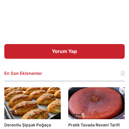
Yorum Yap
En Son Eklenenler
Dereotlu Şipşak Poğaça
Pratik Tavada Revani Tarifi