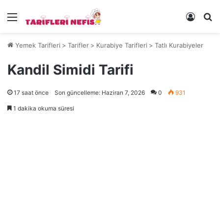
Menü
Kayıt 
Ye
Yemek Tarifleri
>
Tarifler
>
Kurabiye Tarifleri
>
Tatlı Kurabiyeler
Kandil Simidi Tarifi
17 saat önce
Son güncelleme: Haziran 7, 2026
0
931
1 dakika okuma süresi