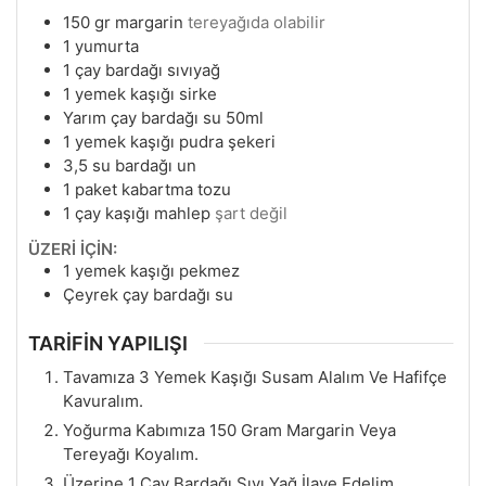
150
gr
margarin
tereyağıda olabilir
1
yumurta
1
çay bardağı sıvıyağ
1
yemek kaşığı sirke
Yarım çay bardağı su 50ml
1
yemek kaşığı pudra şekeri
3,5
su bardağı un
1
paket kabartma tozu
1
çay kaşığı mahlep
şart değil
ÜZERİ İÇİN:
1
yemek kaşığı pekmez
Çeyrek çay bardağı su
TARİFİN YAPILIŞI
Tavamıza 3 Yemek Kaşığı Susam Alalım Ve Hafifçe
Kavuralım.
Yoğurma Kabımıza 150 Gram Margarin Veya
Tereyağı Koyalım.
Üzerine 1 Çay Bardağı Sıvı Yağ İlave Edelim.