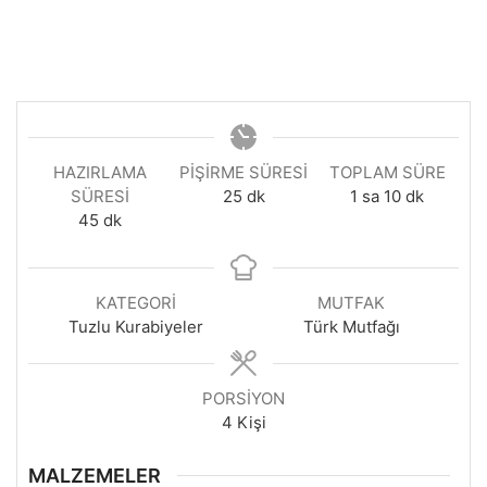
HAZIRLAMA
PIŞIRME SÜRESI
TOPLAM SÜRE
dakika
saat
dakika
SÜRESI
25
dk
1
sa
10
dk
dakika
45
dk
KATEGORI
MUTFAK
Tuzlu Kurabiyeler
Türk Mutfağı
PORSIYON
4
Kişi
MALZEMELER