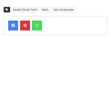
Kandil Simidi Tarifi
Nefis
Tatlı Kurabiyeler
Facebook
Pinterest
WhatsApp