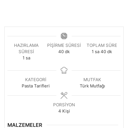
HAZIRLAMA
PIŞIRME SÜRESI
TOPLAM SÜRE
dakika
saat
dakika
SÜRESI
40
dk
1
sa
40
dk
saat
1
sa
KATEGORI
MUTFAK
Pasta Tarifleri
Türk Mutfağı
PORSIYON
4
Kişi
MALZEMELER