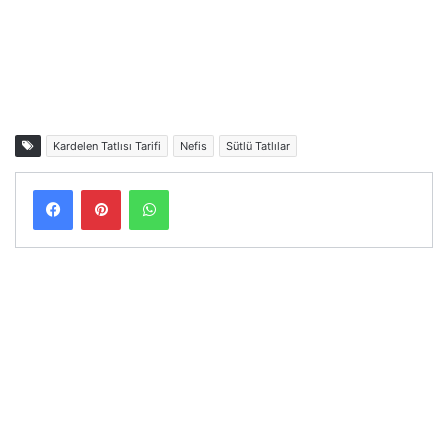
Kardelen Tatlısı Tarifi
Nefis
Sütlü Tatlılar
Facebook
Pinterest
WhatsApp